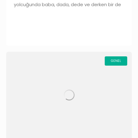
yolcuğunda baba, dada, dede ve derken bir de
bakmışsınız konuşmaya başlamış. Bu inanılmaz
mucize öyle kendiliğinden başlamaz. Daha anne
GENEL