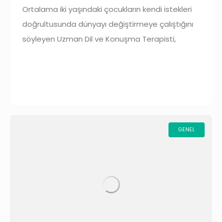
Ortalama iki yaşındaki çocukların kendi istekleri
doğrultusunda dünyayı değiştirmeye çalıştığını
söyleyen Uzman Dil ve Konuşma Terapisti,
Pedagog Veysel Kızılboğa, özerklik dönemini
sağlıklı yönetmenin 6 yolunu açıkladı… Bebek
yaşamının ilk iki
GENEL