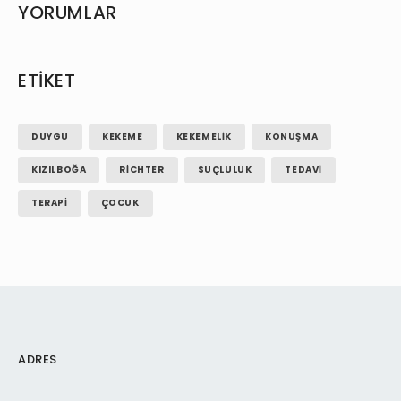
YORUMLAR
ETIKET
DUYGU
KEKEME
KEKEMELIK
KONUŞMA
KIZILBOĞA
RICHTER
SUÇLULUK
TEDAVI
TERAPI
ÇOCUK
ADRES