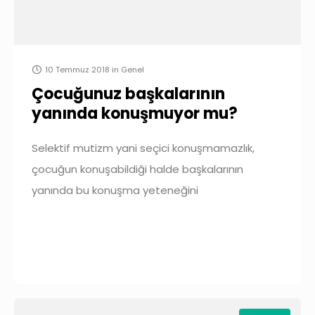
10 Temmuz 2018
in
Genel
Çocuğunuz başkalarının
yanında konuşmuyor mu?
Selektif mutizm yani seçici konuşmamazlık,
çocuğun konuşabildiği halde başkalarının
yanında bu konuşma yeteneğini
sergileyememesine denir. Selektif mutistik bir
çocuk dışarıda, anaokulunda gördüğünüz her
çocuk gibi normal konuşabilir. Fakat yabancıların
yanında