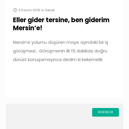
2 Kasım 2016
in
Genel
Eller gider tersine, ben giderim
Mersin’e!
Mersin’e yolumu düşüren mayıs ayındaki bir iş
görüşmesi… Görüşmenin ilk 15 dakikası doğru
dürüst konuşamayınca dedim ki kekemelik
önümde ciddi bir engel, yapmak istediğim ya da
cesaret etmek istediğim şeylere
KEKEMELIK