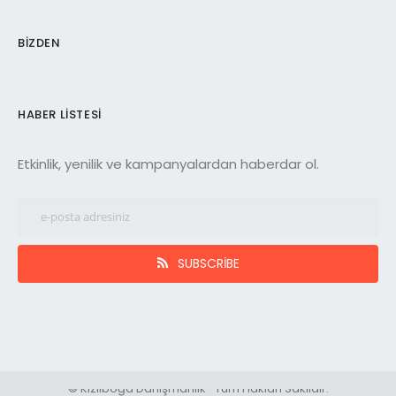
BIZDEN
HABER LISTESI
Etkinlik, yenilik ve kampanyalardan haberdar ol.
SUBSCRIBE
© Kızılboğa Danışmanlık- Tüm Hakları Saklıdır.