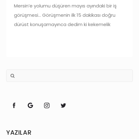
Mersin’e yolumu düşüren mayıs ayındaki bir iş
görüşmesi… Görüşmenin ilk 15 dakikası doğru
dürüst konuşamayınca dedim ki kekemelik
önümde ciddi bir engel, yapmak istediğim ya da
cesaret etmek istediğim şeylere
YAZILAR