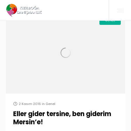
GENEL
2 Kasım 2016
in
Genel
Eller gider tersine, ben giderim
Mersin’e!