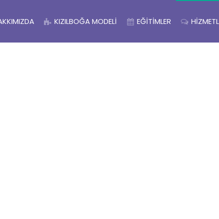
AKKIMIZDA
KIZILBOĞA MODELI
EĞITIMLER
HIZMETL