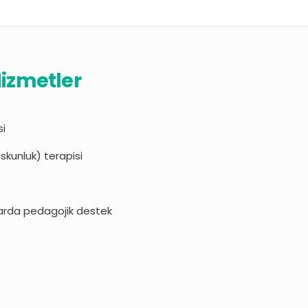
izmetler
si
skunluk) terapisi
arda pedagojik destek