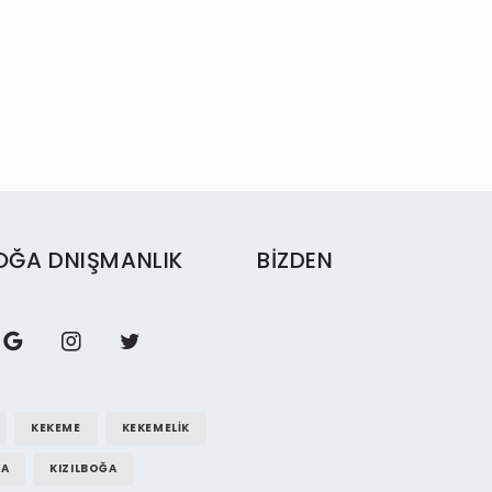
BOĞA DNIŞMANLIK
BIZDEN
KEKEME
KEKEMELIK
A
KIZILBOĞA