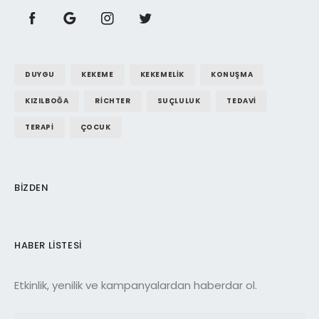
DUYGU
KEKEME
KEKEMELIK
KONUŞMA
KIZILBOĞA
RICHTER
SUÇLULUK
TEDAVI
TERAPI
ÇOCUK
BIZDEN
HABER LISTESI
Etkinlik, yenilik ve kampanyalardan haberdar ol.