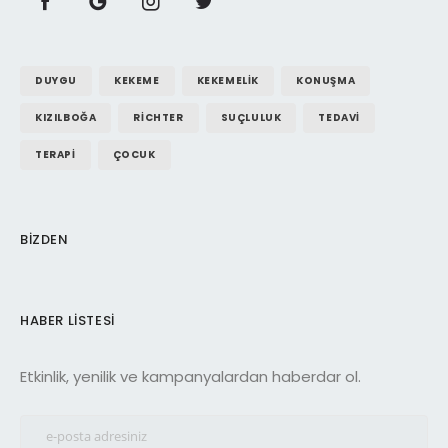
DUYGU
KEKEME
KEKEMELIK
KONUŞMA
KIZILBOĞA
RICHTER
SUÇLULUK
TEDAVI
TERAPI
ÇOCUK
BIZDEN
HABER LISTESI
Etkinlik, yenilik ve kampanyalardan haberdar ol.