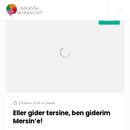
GENEL
2 Kasım 2016
in
Genel
Eller gider tersine, ben giderim
Mersin’e!