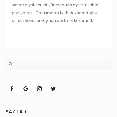
Mersin’e yolumu düşüren mayıs ayındaki bir iş
görüşmesi… Görüşmenin ilk 15 dakikası doğru
dürüst konuşamayınca dedim ki kekemelik
önümde ciddi bir engel, yapmak istediğim ya da
cesaret etmek istediğim şeylere
YAZILAR